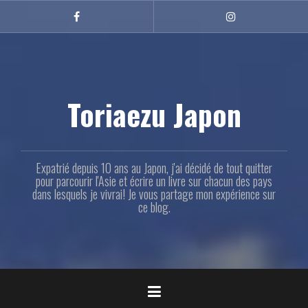
Aller
au
Facebook
Instagram
contenu
principal
Toriaezu Japon
Expatrié depuis 10 ans au Japon, j'ai décidé de tout quitter
pour parcourir l'Asie et écrire un livre sur chacun des pays
dans lesquels je vivrai! Je vous partage mon expérience sur
ce blog.