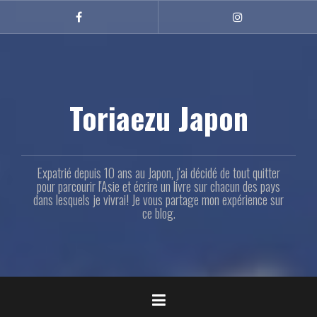
Aller
au
Facebook
Instagram
contenu
principal
Toriaezu Japon
Expatrié depuis 10 ans au Japon, j'ai décidé de tout quitter
pour parcourir l'Asie et écrire un livre sur chacun des pays
dans lesquels je vivrai! Je vous partage mon expérience sur
ce blog.