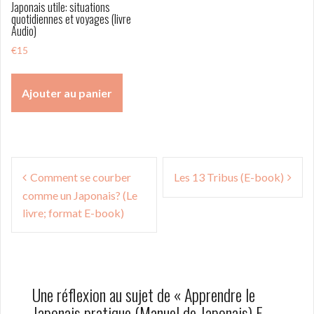
Japonais utile: situations
quotidiennes et voyages (livre
Audio)
€
15
Ajouter au panier
Navigation
Comment se courber
Les 13 Tribus (E-book)
de
comme un Japonais? (Le
l’article
livre; format E-book)
Une réflexion au sujet de «
Apprendre le
Japonais pratique (Manuel de Japonais) E-