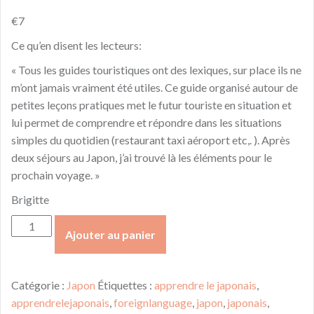
€
7
Ce qu’en disent les lecteurs:
« Tous les guides touristiques ont des lexiques, sur place ils ne
m’ont jamais vraiment été utiles. Ce guide organisé autour de
petites leçons pratiques met le futur touriste en situation et
lui permet de comprendre et répondre dans les situations
simples du quotidien (restaurant taxi aéroport etc,. ). Après
deux séjours au Japon, j’ai trouvé là les éléments pour le
prochain voyage. »
Brigitte
quantité
Ajouter au panier
de
Apprendre
le
Catégorie :
Japon
Étiquettes :
apprendre le japonais
,
Japonais
apprendrelejaponais
,
foreignlanguage
,
japon
,
japonais
,
pratique