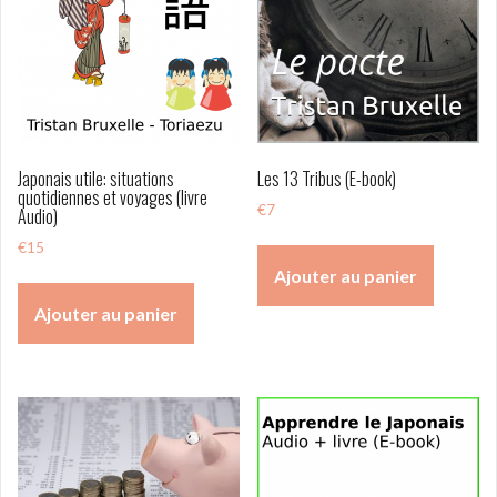
Japonais utile: situations
Les 13 Tribus (E-book)
quotidiennes et voyages (livre
€
7
Audio)
€
15
Ajouter au panier
Ajouter au panier