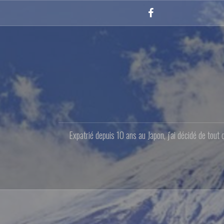
Aller
au
Facebook
contenu
principal
Expatrié depuis 10 ans au Japon, j'ai décidé de tout 