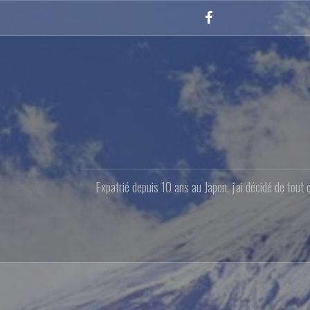
Aller
au
Facebook
contenu
principal
Expatrié depuis 10 ans au Japon, j'ai décidé de tout 