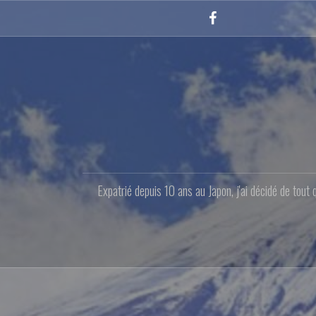
Aller
au
Facebook
contenu
principal
Expatrié depuis 10 ans au Japon, j'ai décidé de tout 