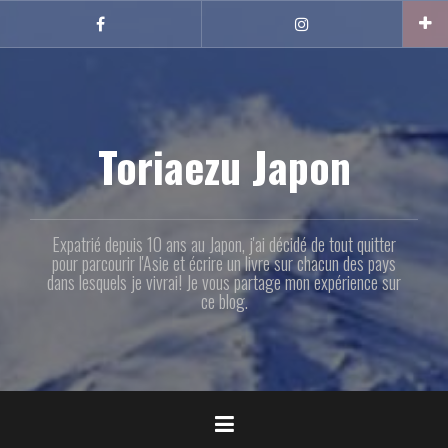
Aller
au
Facebook
Instagram
contenu
principal
Toriaezu Japon
Expatrié depuis 10 ans au Japon, j'ai décidé de tout quitter
pour parcourir l'Asie et écrire un livre sur chacun des pays
dans lesquels je vivrai! Je vous partage mon expérience sur
ce blog.