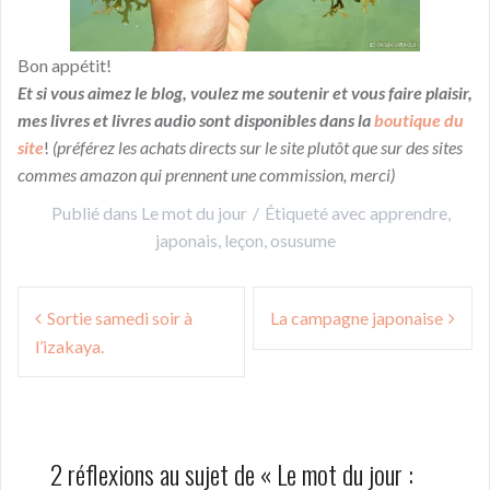
Bon appétit!
Et si vous aimez le blog, voulez me soutenir et vous faire plaisir,
mes livres et livres audio sont disponibles dans la
boutique du
site
!
(préférez les achats directs sur le site plutôt que sur des sites
commes amazon qui prennent une commission, merci)
Publié dans
Le mot du jour
Étiqueté avec
apprendre
,
japonais
,
leçon
,
osusume
Navigation
Sortie samedi soir à
La campagne japonaise
de
l’izakaya.
l’article
2 réflexions au sujet de «
Le mot du jour :