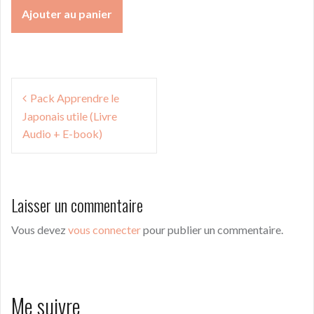
Ajouter au panier
Navigation
Pack Apprendre le
de
Japonais utile (Livre
l’article
Audio + E-book)
Laisser un commentaire
Vous devez
vous connecter
pour publier un commentaire.
Me suivre