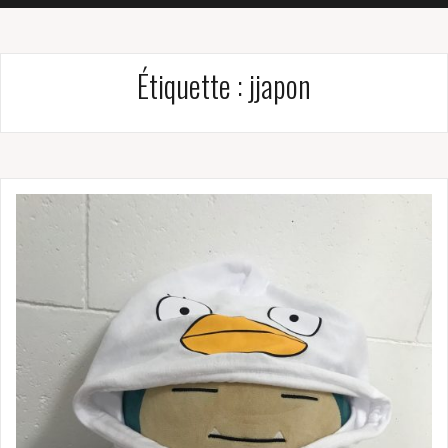
Étiquette :
jjapon