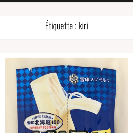
Étiquette :
kiri