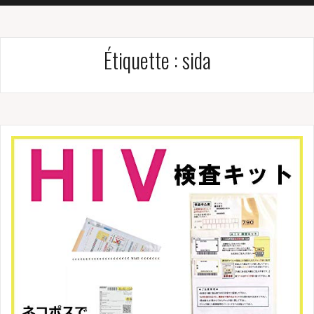
Étiquette :
sida