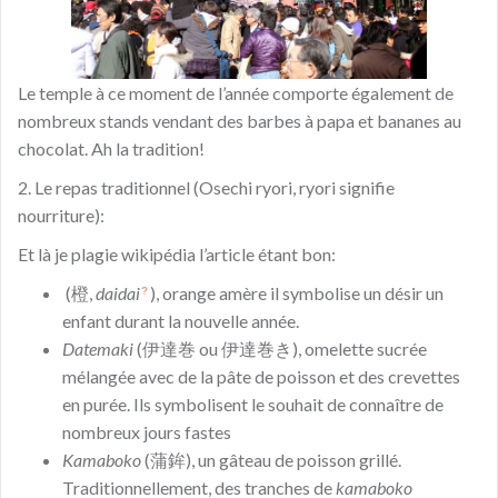
Le temple à ce moment de l’année comporte également de
nombreux stands vendant des barbes à papa et bananes au
chocolat. Ah la tradition!
2. Le repas traditionnel (Osechi ryori, ryori signifie
nourriture):
Et là je plagie wikipédia l’article étant bon:
(
橙
,
daidai
)
, orange amère il symbolise un désir un
?
enfant durant la nouvelle année.
Datemaki
(伊達巻 ou 伊達巻き), omelette sucrée
mélangée avec de la pâte de poisson et des crevettes
en purée. Ils symbolisent le souhait de connaître de
nombreux jours fastes
Kamaboko
(蒲鉾), un gâteau de poisson grillé.
Traditionnellement, des tranches de
kamaboko