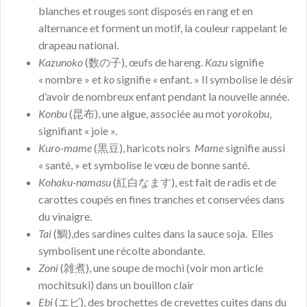
blanches et rouges sont disposés en rang et en
alternance et forment un motif, la couleur rappelant le
drapeau national.
Kazunoko
(数の子), œufs de hareng.
Kazu
signifie
« nombre » et
ko
signifie « enfant. » Il symbolise le désir
d’avoir de nombreux enfant pendant la nouvelle année.
Konbu
(昆布), une algue, associée au mot
yorokobu
,
signifiant « joie ».
Kuro-mame
(黒豆), haricots noirs
Mame
signifie aussi
« santé, » et symbolise le vœu de bonne santé.
Kohaku-namasu
(紅白なます), est fait de radis et de
carottes coupés en fines tranches et conservées dans
du vinaigre.
Tai
(鯛),des sardines cuites dans la sauce soja. Elles
symbolisent une récolte abondante.
Zoni
(雑煮), une soupe de mochi (voir mon article
mochitsuki) dans un bouillon clair
Ebi
(エビ), des brochettes de crevettes cuites dans du