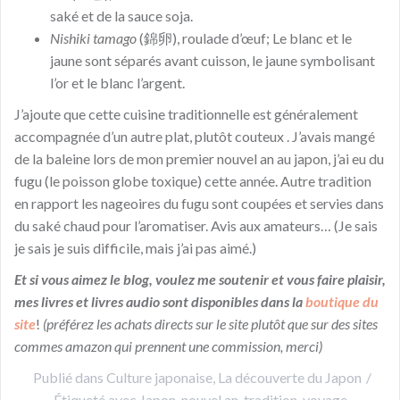
saké et de la sauce soja.
Nishiki tamago
(錦卵), roulade d’œuf; Le blanc et le
jaune sont séparés avant cuisson, le jaune symbolisant
l’or et le blanc l’argent.
J’ajoute que cette cuisine traditionnelle est généralement
accompagnée d’un autre plat, plutôt couteux . J’avais mangé
de la baleine lors de mon premier nouvel an au japon, j’ai eu du
fugu (le poisson globe toxique) cette année. Autre tradition
en rapport les nageoires du fugu sont coupées et servies dans
du saké chaud pour l’aromatiser. Avis aux amateurs… (Je sais
je sais je suis difficile, mais j’ai pas aimé.)
Et si vous aimez le blog, voulez me soutenir et vous faire plaisir,
mes livres et livres audio sont disponibles dans la
boutique du
site
!
(préférez les achats directs sur le site plutôt que sur des sites
commes amazon qui prennent une commission, merci)
Publié dans
Culture japonaise
,
La découverte du Japon
Étiqueté avec
Japon
,
nouvel an
,
tradition
,
voyage