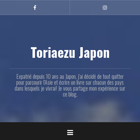
Aller
au
Facebook
Instagram
contenu
principal
Toriaezu Japon
Expatrié depuis 10 ans au Japon, j'ai décidé de tout quitter
pour parcourir l'Asie et écrire un livre sur chacun des pays
dans lesquels je vivrai! Je vous partage mon expérience sur
ce blog.