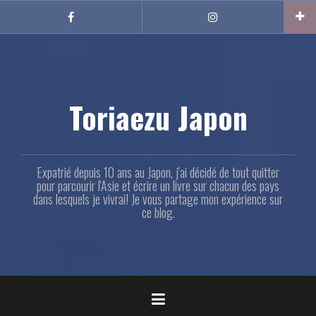
Aller
au
Facebook
Instagram
contenu
principal
Toriaezu Japon
Expatrié depuis 10 ans au Japon, j'ai décidé de tout quitter
pour parcourir l'Asie et écrire un livre sur chacun des pays
dans lesquels je vivrai! Je vous partage mon expérience sur
ce blog.