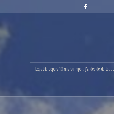
Aller
au
Facebook
contenu
principal
Expatrié depuis 10 ans au Japon, j'ai décidé de tout 