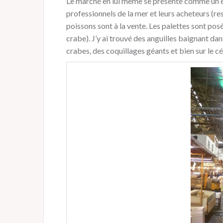
Le marché en lui même se présente comme un éno
professionnels de la mer et leurs acheteurs (re
poissons sont à la vente. Les palettes sont pos
crabe). J’y ai trouvé des anguilles baignant d
crabes, des coquillages géants et bien sur le c