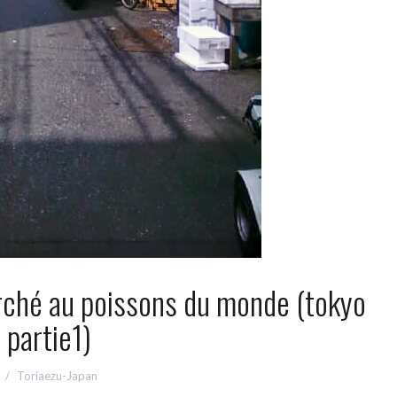
arché au poissons du monde (tokyo
partie1)
Toriaezu-Japan