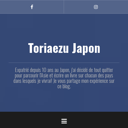
Aller
au
Facebook
Instagram
contenu
principal
Toriaezu Japon
Expatrié depuis 10 ans au Japon, j'ai décidé de tout quitter
pour parcourir l'Asie et écrire un livre sur chacun des pays
dans lesquels je vivrai! Je vous partage mon expérience sur
ce blog.