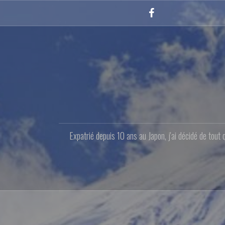
Aller
au
Facebook
contenu
principal
Expatrié depuis 10 ans au Japon, j'ai décidé de tout 