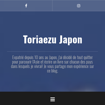
Aller
au
Facebook
Instagram
contenu
principal
Toriaezu Japon
Expatrié depuis 10 ans au Japon, j'ai décidé de tout quitter
pour parcourir l'Asie et écrire un livre sur chacun des pays
dans lesquels je vivrai! Je vous partage mon expérience sur
ce blog.