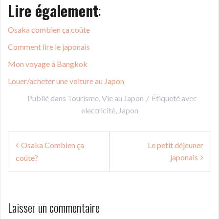
Lire également
:
Osaka combien ça coûte
Comment lire le japonais
Mon voyage à Bangkok
Louer/acheter une voiture au Japon
Publié dans
Tourisme
,
Vie au Japon
Étiqueté avec
electricité
,
Japon
Navigation
Osaka Combien ça
Le petit déjeuner
de
japonais
coûte?
l’article
Laisser un commentaire