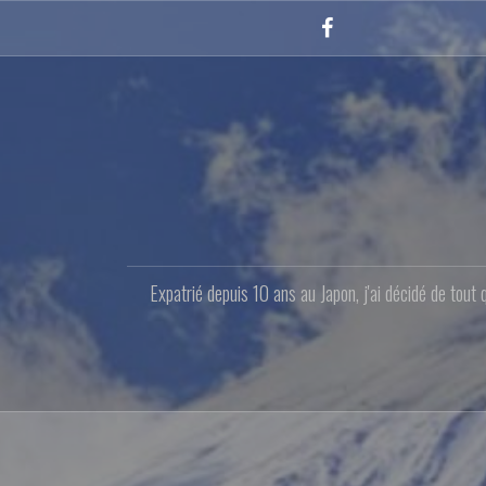
Aller
au
Facebook
contenu
principal
Expatrié depuis 10 ans au Japon, j'ai décidé de tout 