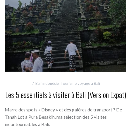
Bali indonésie
,
Tourisme voyage à Bali
Les 5 essentiels à visiter à Bali (Version Expat)
Marre des spots « Disney » et des galères de transport ? De
Tanah Lot à Pura Besakih, ma sélection des 5 visites
incontournables à Bali.