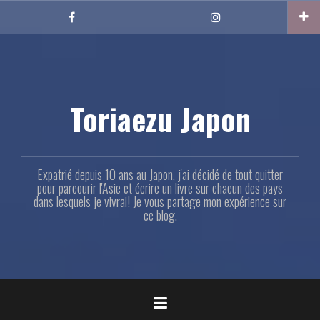
Aller
au
Facebook
Instagram
contenu
principal
Toriaezu Japon
Expatrié depuis 10 ans au Japon, j'ai décidé de tout quitter
pour parcourir l'Asie et écrire un livre sur chacun des pays
dans lesquels je vivrai! Je vous partage mon expérience sur
ce blog.