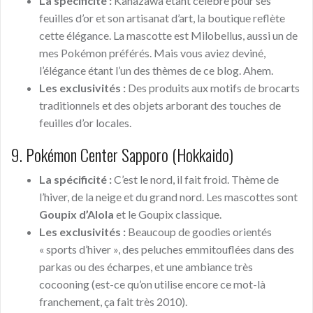
La spécificité :
Kanazawa étant célèbre pour ses
feuilles d’or et son artisanat d’art, la boutique reflète
cette élégance. La mascotte est Milobellus, aussi un de
mes Pokémon préférés. Mais vous aviez deviné,
l’élégance étant l’un des thèmes de ce blog. Ahem.
Les exclusivités :
Des produits aux motifs de brocarts
traditionnels et des objets arborant des touches de
feuilles d’or locales.
9. Pokémon Center Sapporo (Hokkaido)
La spécificité :
C’est le nord, il fait froid. Thème de
l’hiver, de la neige et du grand nord. Les mascottes sont
Goupix d’Alola
et le Goupix classique.
Les exclusivités :
Beaucoup de goodies orientés
« sports d’hiver », des peluches emmitouflées dans des
parkas ou des écharpes, et une ambiance très
cocooning (est-ce qu’on utilise encore ce mot-là
franchement, ça fait très 2010).