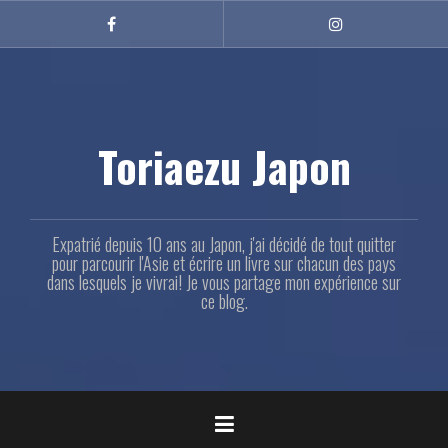
Aller
au
Facebook
Instagram
contenu
principal
Toriaezu Japon
Expatrié depuis 10 ans au Japon, j'ai décidé de tout quitter
pour parcourir l'Asie et écrire un livre sur chacun des pays
dans lesquels je vivrai! Je vous partage mon expérience sur
ce blog.