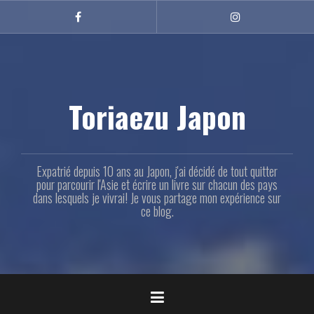
Aller
au
Facebook
Instagram
contenu
principal
Toriaezu Japon
Expatrié depuis 10 ans au Japon, j'ai décidé de tout quitter
pour parcourir l'Asie et écrire un livre sur chacun des pays
dans lesquels je vivrai! Je vous partage mon expérience sur
ce blog.