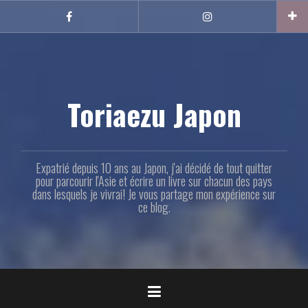
Aller
au
Facebook
Instagram
contenu
principal
Toriaezu Japon
Expatrié depuis 10 ans au Japon, j'ai décidé de tout quitter
pour parcourir l'Asie et écrire un livre sur chacun des pays
dans lesquels je vivrai! Je vous partage mon expérience sur
ce blog.