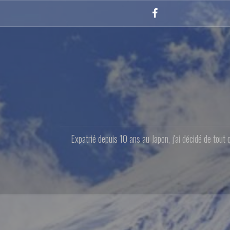
Aller
au
Facebook
contenu
principal
Expatrié depuis 10 ans au Japon, j'ai décidé de tout 