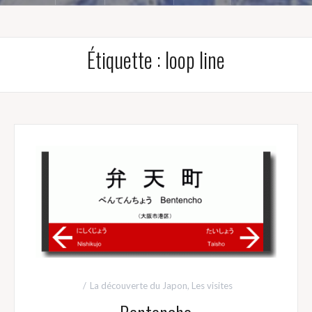
Étiquette :
loop line
La découverte du Japon
,
Les visites