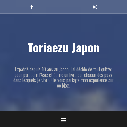
Aller
au
Facebook
Instagram
contenu
principal
Toriaezu Japon
Expatrié depuis 10 ans au Japon, j'ai décidé de tout quitter
pour parcourir l'Asie et écrire un livre sur chacun des pays
dans lesquels je vivrai! Je vous partage mon expérience sur
ce blog.