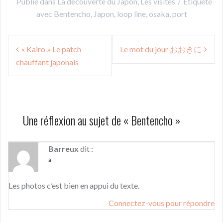
Publié dans
La découverte du Japon
,
Les visites
Étiqueté
avec
Bentencho
,
Japon
,
loop line
,
osaka
,
port
Navigation
« Kairo » Le patch
Le mot du jour おおきに
de
chauffant japonais
l’article
Une réflexion au sujet de «
Bentencho
»
Barreux
dit :
à
Les photos c’est bien en appui du texte.
Connectez-vous pour répondre