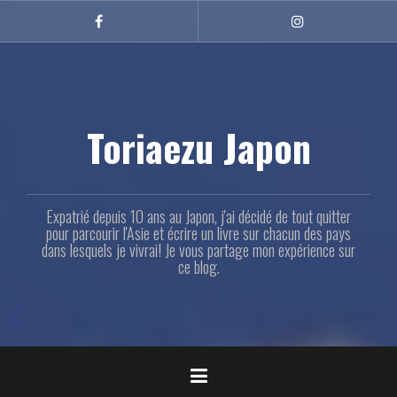
Aller
au
Facebook
Instagram
contenu
principal
Toriaezu Japon
Expatrié depuis 10 ans au Japon, j'ai décidé de tout quitter
pour parcourir l'Asie et écrire un livre sur chacun des pays
dans lesquels je vivrai! Je vous partage mon expérience sur
ce blog.