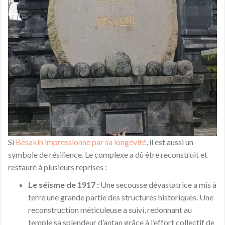
Si
Besakih impressionne par sa longévité
, il est aussi un
symbole de résilience. Le complexe a dû être reconstruit et
restauré à plusieurs reprises :
Le séisme de 1917 :
Une secousse dévastatrice a mis à
terre une grande partie des structures historiques. Une
reconstruction méticuleuse a suivi, redonnant au
temple sa splendeur d’antan grâce à l’effort collectif de