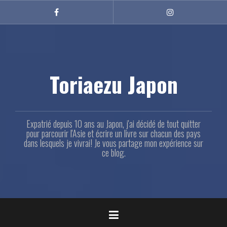
Aller
au
Facebook
Instagram
contenu
principal
Toriaezu Japon
Expatrié depuis 10 ans au Japon, j'ai décidé de tout quitter
pour parcourir l'Asie et écrire un livre sur chacun des pays
dans lesquels je vivrai! Je vous partage mon expérience sur
ce blog.