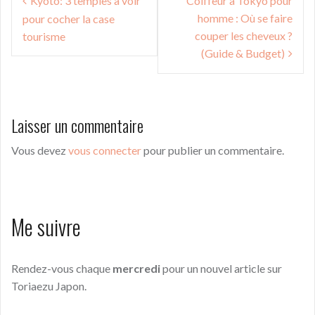
Kyoto: 3 temples à voir
Coiffeur à Tokyo pour
de
homme : Où se faire
pour cocher la case
l’article
couper les cheveux ?
tourisme
(Guide & Budget)
Laisser un commentaire
Vous devez
vous connecter
pour publier un commentaire.
Me suivre
Rendez-vous chaque
mercredi
pour un nouvel article sur
Toriaezu Japon.