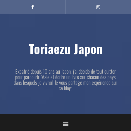
Aller
au
Facebook
Instagram
contenu
principal
Toriaezu Japon
Expatrié depuis 10 ans au Japon, j'ai décidé de tout quitter
pour parcourir l'Asie et écrire un livre sur chacun des pays
dans lesquels je vivrai! Je vous partage mon expérience sur
ce blog.