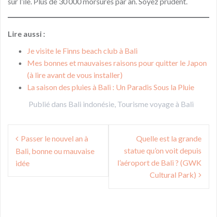
sur l’île. Plus de 30 000 morsures par an. Soyez prudent.
Lire aussi :
Je visite le Finns beach club à Bali
Mes bonnes et mauvaises raisons pour quitter le Japon
(à lire avant de vous installer)
La saison des pluies à Bali : Un Paradis Sous la Pluie
Publié dans
Bali indonésie
,
Tourisme voyage à Bali
Navigation
Passer le nouvel an à
Quelle est la grande
de
statue qu’on voit depuis
Bali, bonne ou mauvaise
l’article
l’aéroport de Bali ? (GWK
idée
Cultural Park)