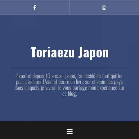
Aller
au
Facebook
Instagram
contenu
principal
Toriaezu Japon
Expatrié depuis 10 ans au Japon, j'ai décidé de tout quitter
pour parcourir l'Asie et écrire un livre sur chacun des pays
dans lesquels je vivrai! Je vous partage mon expérience sur
ce blog.