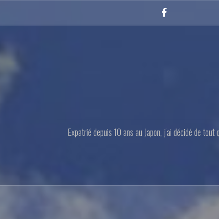
Aller
au
Facebook
contenu
principal
Expatrié depuis 10 ans au Japon, j'ai décidé de tout 