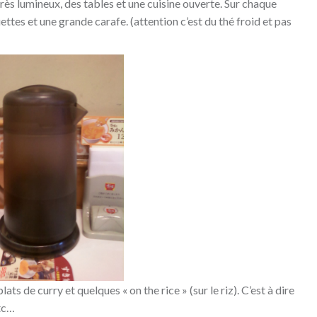
rès lumineux, des tables et une cuisine ouverte. Sur chaque
ettes et une grande carafe. (attention c’est du thé froid et pas
s de curry et quelques « on the rice » (sur le riz). C’est à dire
etc…