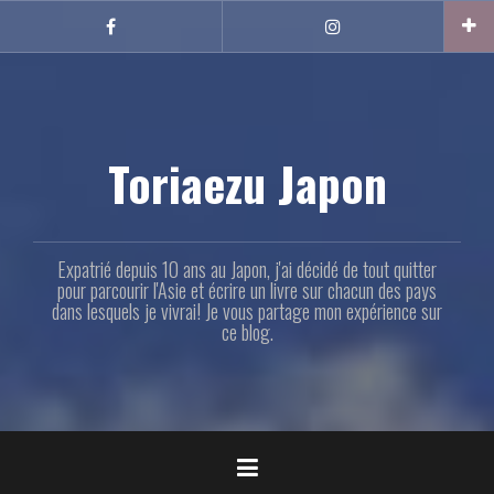
Aller
au
Facebook
Instagram
contenu
principal
Toriaezu Japon
Expatrié depuis 10 ans au Japon, j'ai décidé de tout quitter
pour parcourir l'Asie et écrire un livre sur chacun des pays
dans lesquels je vivrai! Je vous partage mon expérience sur
ce blog.