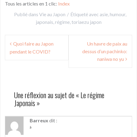
Tous les articles en 1 clic:
Index
Publié dans
Vie au Japon
Étiqueté avec
asie
,
humour
,
japonais
,
régime
,
toriaezu japon
Navigation
Quoi faire au Japon
Un havre de paix au
de
dessus d’un pachinko:
pendant le COVID?
l’article
naniwa no yu
Une réflexion au sujet de «
Le régime
Japonais
»
Barreux
dit :
à