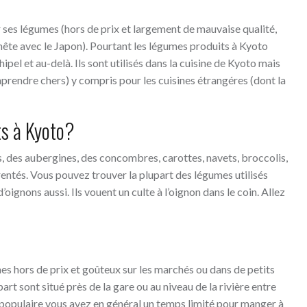
 ses légumes (hors de prix et largement de mauvaise qualité,
honête avec le Japon). Pourtant les légumes produits à Kyoto
ipel et au-delà. Ils sont utilisés dans la cuisine de Kyoto mais
rendre chers) y compris pour les cuisines étrangéres (dont la
ts à Kyoto?
s, des aubergines, des concombres, carottes, navets, broccolis,
entés. Vous pouvez trouver la plupart des légumes utilisés
’oignons aussi. Ils vouent un culte à l’oignon dans le coin. Allez
s hors de prix et goûteux sur les marchés ou dans de petits
art sont situé près de la gare ou au niveau de la rivière entre
ès populaire vous avez en général un temps limité pour manger à