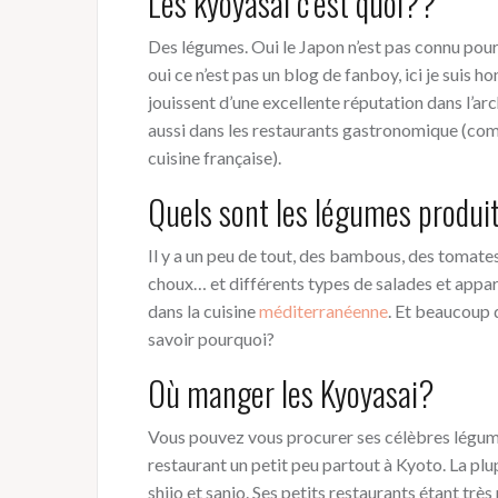
Les kyoyasai c’est quoi??
Des légumes. Oui le Japon n’est pas connu pour
oui ce n’est pas un blog de fanboy, ici je suis 
jouissent d’une excellente réputation dans l’arch
aussi dans les restaurants gastronomique (comp
cuisine française).
Quels sont les légumes produi
Il y a un peu de tout, des bambous, des tomate
choux… et différents types de salades et appar
dans la cuisine
méditerranéenne
. Et beaucoup d
savoir pourquoi?
Où manger les Kyoyasai?
Vous pouvez vous procurer ses célèbres légume
restaurant un petit peu partout à Kyoto. La plup
shijo et sanjo. Ses petits restaurants étant tr