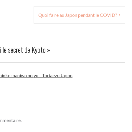
Quoi faire au Japon pendant le COVID?
 le secret de Kyoto
»
hinko: naniwa no yu - Toriaezu Japon
ommentaire.