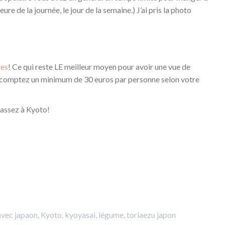
heure de la journée, le jour de la semaine.) J’ai pris la photo
res
! Ce qui reste LE meilleur moyen pour avoir une vue de
s comptez un minimum de 30 euros par personne selon votre
passez à Kyoto!
avec
japaon
,
Kyoto
,
kyoyasai
,
légume
,
toriaezu japon