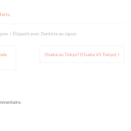
forts.
apon
Étiqueté avec
Dentiste au Japon
nais
Osaka ou Tokyo? (Osaka VS Tokyo)
ommentaire.