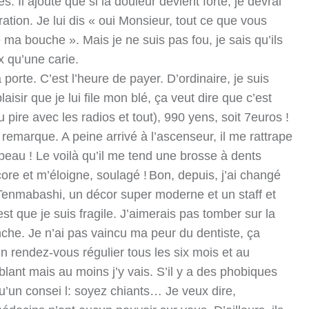
. Il ajoute que si la douleur devient forte, je devrai
ation. Je lui dis « oui Monsieur, tout ce que vous
 ma bouche ». Mais je ne suis pas fou, je sais qu’ils
x qu’une carie.
porte. C’est l’heure de payer. D’ordinaire, je suis
aisir que je lui file mon blé, ça veut dire que c’est
au pire avec les radios et tout), 990 yens, soit 7euros !
e remarque. A peine arrivé à l’ascenseur, il me rattrape
 beau ! Le voilà qu’il me tend une brosse à dents
ore et m’éloigne, soulagé !
Bon, depuis, j’ai changé
 Tenmabashi, un décor super moderne et un staff et
t que je suis fragile. J’aimerais pas tomber sur la
che. Je n’ai pas vaincu ma peur du dentiste, ça
un rendez-vous régulier tous les six mois et au
blant mais au moins j’y vais. S’il y a des phobiques
u’un consei l: soyez chiants… Je veux dire,