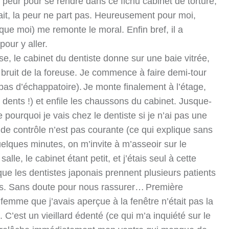
sa peur pour se rendre dans ce fichu cabinet de torture,
 fait, la peur ne part pas. Heureusement pour moi,
que moi) me remonte le moral. Enfin bref, il a
pour y aller.
se, le cabinet du dentiste donne sur une baie vitrée,
le bruit de la foreuse. Je commence à faire demi-tour
pas d’échappatoire).
Je monte finalement à l’étage,
dents !) et enfile les chaussons du cabinet. Jusque-
pourquoi je vais chez le dentiste si je n’ai pas une
 de contrôle n’est pas courante (ce qui explique sans
uelques minutes, on m’invite à m’asseoir sur le
salle, le cabinet étant petit, et j’étais seul à cette
 que les dentistes japonais prennent plusieurs patients
es. Sans doute pour nous rassurer…
Première
femme que j’avais aperçue à la fenêtre n’était pas la
C’est un vieillard édenté (ce qui m’a inquiété sur le