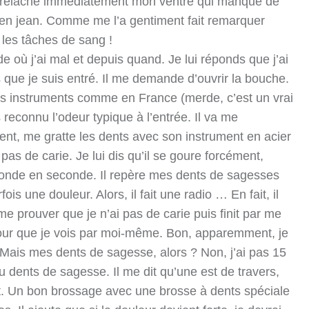
e relâche immédiatement mon ventre qui manque de
is en jean. Comme me l’a gentiment fait remarquer
 les tâches de sang !
où j’ai mal et depuis quand. Je lui réponds que j’ai
s que je suis entré. Il me demande d’ouvrir la bouche.
t les instruments comme en France (merde, c’est un vrai
s reconnu l’odeur typique à l’entrée. Il va me
ment, me gratte les dents avec son instrument en acier
 pas de carie. Je lui dis qu’il se goure forcément,
econde en seconde. Il repère mes dents de sagesses
is une douleur. Alors, il fait une radio … En fait, il
 me prouver que je n’ai pas de carie puis finit par me
pour que je vois par moi-même. Bon, apparemment, je
. Mais mes dents de sagesse, alors ? Non, j’ai pas 15
u dents de sagesse. Il me dit qu’une est de travers,
nt. Un bon brossage avec une brosse à dents spéciale