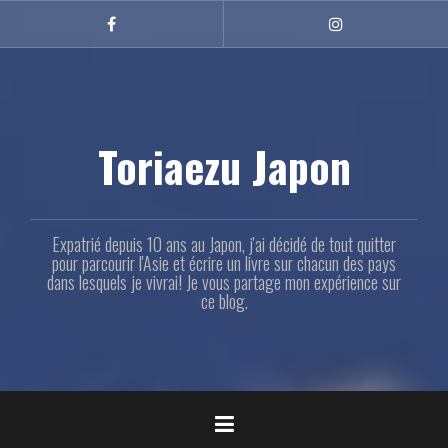
Aller
au
Facebook
Instagram
contenu
principal
Toriaezu Japon
Expatrié depuis 10 ans au Japon, j'ai décidé de tout quitter
pour parcourir l'Asie et écrire un livre sur chacun des pays
dans lesquels je vivrai! Je vous partage mon expérience sur
ce blog.