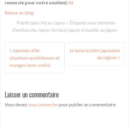
remercie pour votre soutien):
Ici
Retour au blog
Publié dans
Vie au Japon
Étiqueté avec
entretien
d'embauche
,
Japon
,
toriaezu japon
,
travailler au japon
Navigation
Japonais utile:
Je teste la bière japonaise
de
de régime
situations quotidiennes et
l’article
voyages (avec audio)
Laisser un commentaire
Vous devez
vous connecter
pour publier un commentaire.