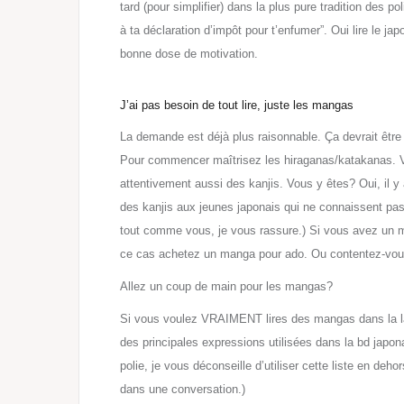
tard (pour simplifier) dans la plus pure tradition des
pol
à
ta déclaration d’impôt pour t’enfumer”. Oui lire le ja
bonne dose de motivation.
J’ai pas besoin de tout lire, juste les mangas
La demande est déjà plus raisonnable. Ça devrait être
Pour commencer maîtrise
z
les hiraganas/katakanas. Vo
attentivement aussi des kanjis. Vous y
êtes
? Oui, il 
des kanjis aux jeunes japonais qui ne connaissent pas e
tout comme vous, je vous rassure.) Si vous avez un m
ce cas achetez un manga pour ado. Ou contentez-vo
Allez un coup de main pour les mangas?
Si vous voulez VRAIMENT lires des mangas dans la la
des principales expressions
utilisées
dans la bd japon
polie, je vous déconseille d’utiliser cette liste en deh
dans une conversation.
)