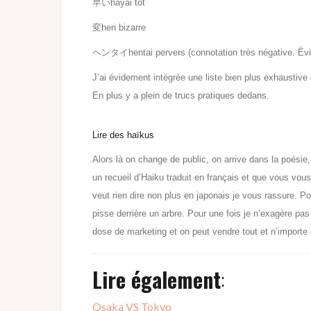
早い
hayai tôt
変
hen bizarre
ヘンタイ
hentai pervers (connotation très négative. Évi
J’ai évidement intégrée une liste bien plus exhaustive
En plus y a plein de trucs pratiques dedans.
Lire des haïkus
Alors l
à
on change de public, on arrive dans la poésie,
un recueil d’Haiku traduit en français et que vous vou
veut rien dire non plus en japonais je vous rassure. P
pisse derrière un arbre. Pour une fois je n’exagère pa
dose de marketing et on peut vendre tout et n’importe 
Lire également
:
Osaka VS Tokyo