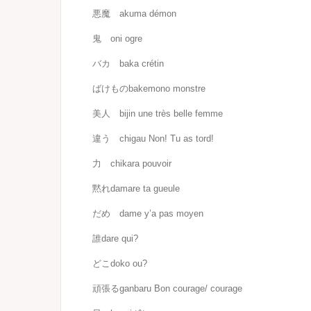
悪魔
akuma démon
鬼
oni ogre
バカ
baka crétin
ばけもの
bakemono monstre
美人
bijin une très belle femme
違う
chigau Non! Tu as tord!
力
chikara pouvoir
黙れ
damare ta gueule
だめ
dame y’a pas moyen
誰
dare qui?
どこ
doko ou?
頑張る
ganbaru Bon courage/ courage