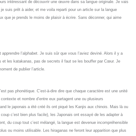
ours intéressant de découvrir une œuvre dans sa langue originale. Je vais
e suis prêt à aider, et me voila reparti pour un article sur la langue
ux que je prends le moins de plaisir
à écrire.
Sans déconner, qui aime
t apprendre l’alphabet. Je suis sûr que vous l’aviez devin
é
. Alors il y a
s et les katakanas, pas de secret
s
il faut se les bouffer par Cœur. Je
oment de publier l’article.
i n’est pas phonétique. C’est-à-dire dire que chaque caractère est une unité
le contexte et nombre d’entre eux partagent une ou plusieurs
and le japonais a été cré
é
ils ont piqu
é
les Kanjis aux chinois. Mais l
à
ou
u coup c’est bien plus facile), les Japonais ont essay
é
de les adapter
à
ent, du coup tout c’est mélang
é
, la langue est devenue incompréhensible
plus ou moins utilisable. Les hiraganas ne feront leur apparition que plus