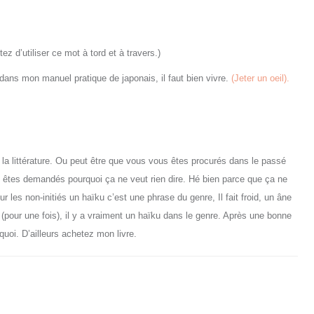
tez d’utiliser ce mot
à
tord et
à
travers.)
 dans mon manuel pratique de japonais, il faut bien vivre.
(Jeter un oeil).
 la littérature. Ou peut être que vous vous êtes
procurés
dans le pass
é
s êtes
demandés
pourquoi ça ne veut rien dire. Hé bien parce que ça ne
our les
non-initiés
un haïku c’est une phrase du genre, Il fait froid, un âne
s
(pour une fois)
, il y a vraiment un haïku dans le genre. Après une bonne
quoi. D’ailleurs achete
z
mon livre.