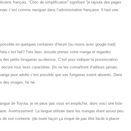
iticiens
français. “Choc de simplification” signifiant “je rajoute des pages
ponais c’est comme naviguer dans l’administration française. Il faut une
 possible en quelques centaines d’heure (ou moins avec google trad).
ila c’est fait? Très bien, ensuite prenez votre manga et regardez
y a des petits hiraganas au-dessus. C’est pour indiquer la prononciation
ncore tous leurs caractères. (ils ne les connaîtront d’ailleurs jamais,
anga pour adulte c’est possible que ses furiganas soient absents. Dans
us des images,
hé hé
.
ngue de Toyota, je ne peux pas vous en empêcher, alors voici une liste
aise.
Avertissement:
La langue utilisée dans les mangas étant assez peu
ors de son contexte. (de toute façon ça risqué de pas être facile
à placer