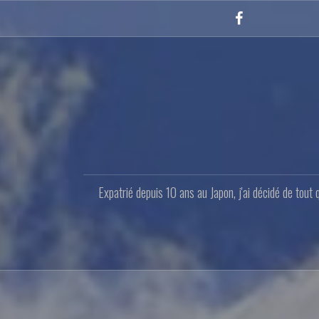
Aller
au
Facebook
contenu
principal
Expatrié depuis 10 ans au Japon, j'ai décidé de tout 