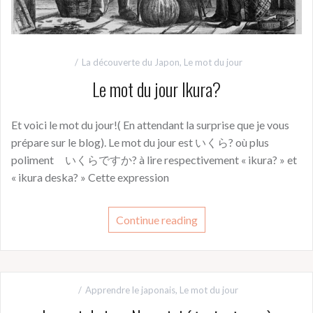
La découverte du Japon
,
Le mot du jour
Le mot du jour Ikura?
Et voici le mot du jour!( En attendant la surprise que je vous
prépare sur le blog). Le mot du jour est いくら? où plus
poliment いくらですか? à lire respectivement « ikura? » et
« ikura deska? » Cette expression
Continue reading
Apprendre le japonais
,
Le mot du jour