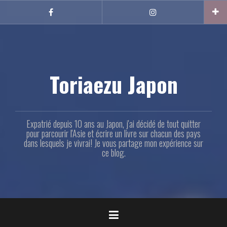
Aller
au
Facebook
Instagram
contenu
principal
Toriaezu Japon
Expatrié depuis 10 ans au Japon, j'ai décidé de tout quitter
pour parcourir l'Asie et écrire un livre sur chacun des pays
dans lesquels je vivrai! Je vous partage mon expérience sur
ce blog.