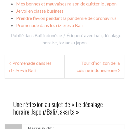
Mes bonnes et mauvaises raison de quitter le Japon
Je vol en classe business
Prendre l’avion pendant la pandémie de coronavirus
Promenade dans les rizières à Bali
Publié dans
Bali indonésie
Étiqueté avec
bali
,
décalage
horaire
,
toriaezu japon
Navigation
Promenade dans les
Tour d’horizon de la
de
cuisine indonesienne
rizières à Bali
l’article
Une réflexion au sujet de «
Le décalage
horaire Japon/Bali/Jakarta
»
Barreux
dit :