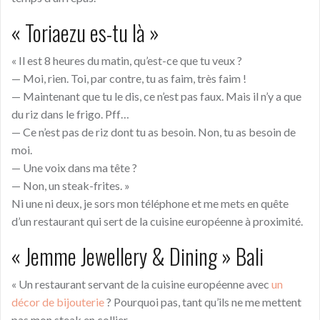
« Toriaezu es-tu là »
« Il est 8 heures du matin, qu’est-ce que tu veux ?
— Moi, rien. Toi, par contre, tu as faim, très faim !
— Maintenant que tu le dis, ce n’est pas faux. Mais il n’y a que
du riz dans le frigo. Pff…
— Ce n’est pas de riz dont tu as besoin. Non, tu as besoin de
moi.
— Une voix dans ma tête ?
— Non, un steak-frites. »
Ni une ni deux, je sors mon téléphone et me mets en quête
d’un restaurant qui sert de la cuisine européenne à proximité.
« Jemme Jewellery & Dining » Bali
« Un restaurant servant de la cuisine européenne avec
un
décor de bijouterie
? Pourquoi pas, tant qu’ils ne me mettent
pas mon steak en collier.