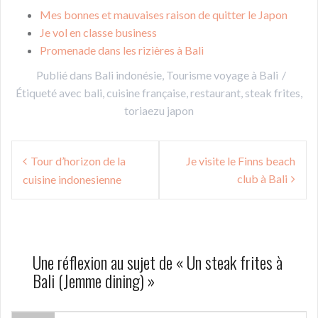
Mes bonnes et mauvaises raison de quitter le Japon
Je vol en classe business
Promenade dans les rizières à Bali
Publié dans
Bali indonésie
,
Tourisme voyage à Bali
Étiqueté avec
bali
,
cuisine française
,
restaurant
,
steak frites
,
toriaezu japon
Navigation
Tour d’horizon de la
Je visite le Finns beach
de
club à Bali
cuisine indonesienne
l’article
Une réflexion au sujet de «
Un steak frites à
Bali (Jemme dining)
»