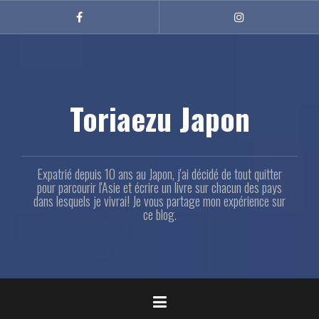
Aller
au
Facebook
Instagram
contenu
principal
Toriaezu Japon
Expatrié depuis 10 ans au Japon, j'ai décidé de tout quitter
pour parcourir l'Asie et écrire un livre sur chacun des pays
dans lesquels je vivrai! Je vous partage mon expérience sur
ce blog.