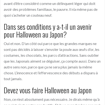
avant d’être considér
é
comme un
délinquent
léger qui doit
avoir des problèmes familiaux, le pauvre. Il n’a même pas de
quoi s’acheter un couteau neuf.
Dans ses conditions y a-t-il un avenir
pour Halloween au Japon?
Oui et non. D’un
côté
oui parce que les grandes marques ne
sont pas décidés
à
laisser s’envoler la poule aux œufs d’or, les
costumes, les chocolats, les parcs
d’attractions.
Sans oublier
que les Japonais aiment se déguiser,
ç
a compte aussi. Dans un
autre sens non, parce que ça ne sera plus jamais la même
chose. L’innocence et l’effervescence des débuts a disparu
à
tou
t
jamais.
Devez vous faire Halloween au Japon
Non, ce n’est absolument pas nécessaire. Je dirais même qu’
à