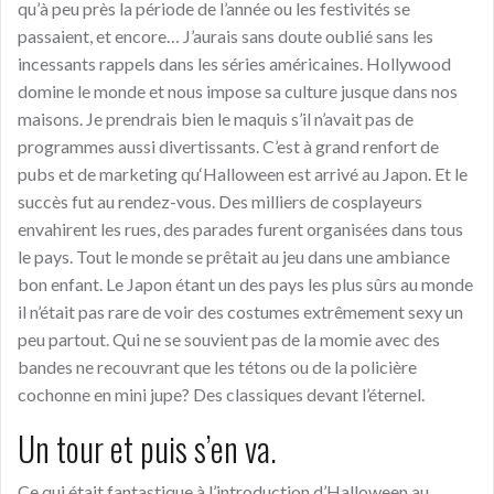
qu’
à
peu près la période de l’année ou les festivités se
passaient
, et encore… J’aurais sans doute oublié sans les
incessants rappels dans les séries américaines. Hollywood
domine le monde et nous impose
s
a culture jusque dans nos
maisons. Je prendrais bien le maquis s’il n’avait pas de
programme
s
aussi divertissants. C’est
à
grand renfort de
pubs et de marketing qu
‘
Halloween est arriv
é
au Japon. Et le
succès
fut au rendez-vous. Des milliers de cosplayeurs
envahirent les rues, des parades furent organisées dans tous
le pays. Tout le monde se prêtait au jeu dans une ambiance
bon enfant. Le Japon étant un des pays les plus
sûrs
au monde
il n’était pas rare de voir des costumes extrêmement sexy un
peu partout. Qui ne se souvient pas de la momie avec des
bandes ne recouvrant que les tétons ou de la policière
cochonne en mini jupe? Des classiques devant l’éternel.
Un tour et puis s’en va.
Ce qui était fantastique
à
l’introduction
d’
Halloween au