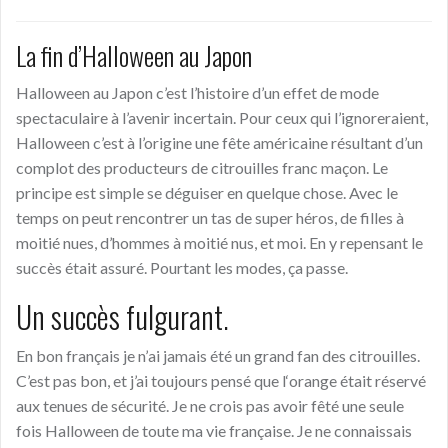
La fin d’Halloween au Japon
Halloween au Japon c’est l’histoire d’un effet de mode
spectaculaire à l’avenir incertain. Pour ceux qui l’ignoreraient,
Halloween c’est
à
l’origine une fête américai
ne
résultant d’un
complot des producteurs de citrouilles franc maçon. Le
principe est simple se déguiser en quelque chose. Avec le
temps on peut rencontrer un tas de super héros, de filles
à
moiti
é
nues, d’hommes
à
moiti
é
nus, et moi. En y repensant le
succès
était assur
é
. Pourtant les modes, ça passe.
Un
succès
fulgurant.
En bon français je n’
ai
jamais été un grand fan des citrouilles.
C’est pas bon, et j’ai toujours pens
é
que l
‘
orange était réservé
aux tenues de sécurité. Je ne crois pas avoir fêté une seule
fois Halloween de toute ma vie française. Je ne connaissais