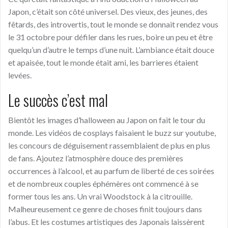
Japon, c’était son
côté
universel. Des vieux, des jeunes, des
fêtards, des introvertis, tout le monde se donnait rendez vous
le 31 octobre pour défil
er
dans les rues, boire un peu et être
quelqu’un d’autre le temps d’une nuit. L’ambiance était douce
et apaisée, tout le monde était ami, les
barrieres
étaient
levées.
Le
succès
c’est mal
Bientôt les images d’halloween au Japon on fait le tour du
monde. Les vidéos de cosplays faisaient le buzz sur youtube,
les concours de déguisement rassemblaient de plus en plus
de
fans
. Ajoutez l’atmosphère douce des premières
occurrence
s
à
l’alcool, et au parfum de liberté de ces soirées
et de nombreux couples éphémères ont commenc
é
à
se
former tous les ans. Un vrai Woodstock
à
la citrouille.
Malheureusement ce genre de choses finit toujours dans
l’abus. Et les costumes artistiques des Japonais laissèrent