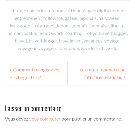
Publié dans
Vie au Japon
Étiqueté avec
digitalnomad
,
entrepreneur
,
followme
,
gâteau japonais
,
halloween
,
instagood
,
instatravel
,
Japon
,
japonais
,
japonaise
,
liberte
,
nomad
,
osaka
,
remotework
,
roadtrip
,
Tokyo travelblogger
,
travel
,
travelblogger
,
travelgram
,
vacances
,
voyage
,
voyageur
,
voyageursdumonde
,
wanderlust
,
world
Navigation
Comment manger avec
Les mots Japonais que
de
j’utilise en Francais
des baguettes?
l’article
Laisser un commentaire
Vous devez
vous connecter
pour publier un commentaire.