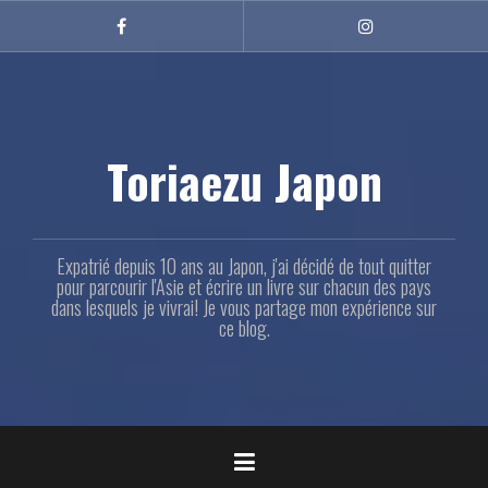
Aller
au
Facebook
Instagram
contenu
principal
Toriaezu Japon
Expatrié depuis 10 ans au Japon, j'ai décidé de tout quitter
pour parcourir l'Asie et écrire un livre sur chacun des pays
dans lesquels je vivrai! Je vous partage mon expérience sur
ce blog.