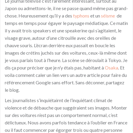
Le journal télévisé c’est rarement intéressant, surtout au
Japon ou admettons-le, il ne se passe quand même pas grand-
chose. Heureusement qu’il y a des
typhons
et un
séisme
de
temps en temps pour égayer le paysage médiatique. Ce matin
il y avait trois speakers et une speakerine qui s’agitaient, le
visage grave, autour d’une citrouille avec des oreilles de
chauve souris. L’écran derrière eux passait en boucle les
images
de crétins
juchés
sur des voitures, ceux-là
même
dont
je vous parlais
tout à l’heure.
La scène se déroulait
à
Tokyo. Je
dis ça pour préciser que je n’y étai
s
pas, habitant
à
Osaka
. Et
voila comment caler un lien vers un autre article pour faire du
référencement Google sans effort. Sans déconner, partagez
le blog.
Les journalistes
s’inquiétairnt
de l’inquiétant climat de
violence et de débauche que suggéraient ses images. Monter
sur des voitures n’est pas un comportement normal, c’est
délictueux. Nous avons parfois tendance
à
l’oublier en France
ou il faut commencer par égorger trois ou quatre personne