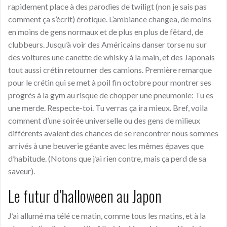
rapidement place
à
des parodies de twiligt
(non je sais pas
comment ça s’écrit)
é
rotique. L’ambiance changea, de moins
en moins de gens normaux et de plus en plus de fêtard, de
clubbeurs. Jusqu’à voir des Américains danser torse nu sur
des voitures une canette de whisky
à
la main,
et des Japonais
tout aussi crétin retourner des camions
. Première remarque
pour le crétin qui se met
à
poil fin octobre pour montrer ses
progrés
à
la gym au risqu
e
de chopper une pneumonie:
Tu es
une merde. Respecte-toi. Tu verras ça ira mieux. Bref, voila
comment d’une soirée universelle ou des gens de milieu
x
différents avaient des chances de se rencontrer nous sommes
arriv
és
à
une beuverie géante avec les mêmes épaves que
d’habitude. (Notons que j’ai rien contre, mais ça perd de sa
saveur).
Le futur d’halloween au Japon
J’ai allumé ma télé ce matin, comme tous les matins, et
à
la