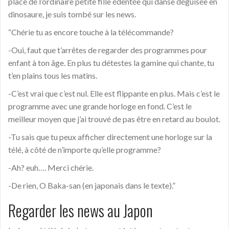
place de l’ordinaire petite fille édentée qui danse déguisée en
dinosaure, je suis tomb
é
sur les news.
“Chérie tu as encore touche
à
la télécommande?
-Oui, faut que t’arrêtes de regarder des programmes pour
enfant
à
ton
â
ge. En plus tu détestes la gamine qui chante, tu
t’en plains tous les matins.
-C’est vrai que c’est nul.
Elle est flippante en plus.
Mais c’est le
programme avec une grande horloge en fond. C’est le
meilleur moyen que j’ai trouv
é
de pas être en retard au boulot.
-Tu sais que tu peux afficher directement une horloge sur la
télé,
à
côté
de n’importe qu’elle programme?
-Ah? euh…. Merci
chérie.
-De rien, O Baka-san (en japonais dans le texte).”
Regarder les news au Japon