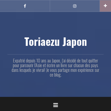
Aller
au
Facebook
Instagram
contenu
principal
Toriaezu Japon
Expatrié depuis 10 ans au Japon, j'ai décidé de tout quitter
pour parcourir l'Asie et écrire un livre sur chacun des pays
dans lesquels je vivrai! Je vous partage mon expérience sur
ce blog.