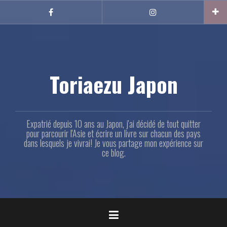
Aller
au
Facebook
Instagram
contenu
principal
Toriaezu Japon
Expatrié depuis 10 ans au Japon, j'ai décidé de tout quitter
pour parcourir l'Asie et écrire un livre sur chacun des pays
dans lesquels je vivrai! Je vous partage mon expérience sur
ce blog.