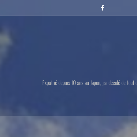
Aller
au
Facebook
contenu
principal
Expatrié depuis 10 ans au Japon, j'ai décidé de tout 