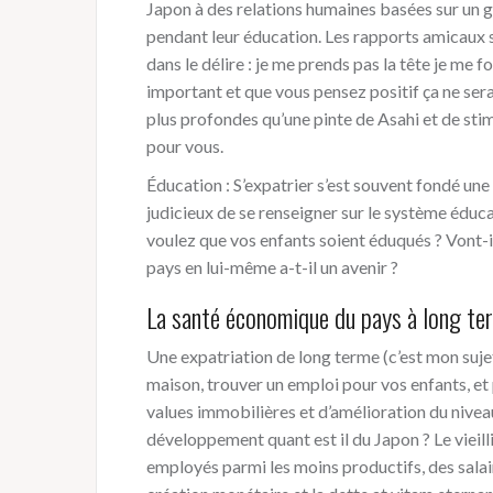
Japon à des relations humaines basées sur un g
pendant leur éducation. Les rapports amicaux s
dans le délire : je me prends pas la tête je me 
important et que vous pensez positif ça ne ser
plus profondes qu’une pinte de Asahi et de stimu
pour vous.
Éducation : S’expatrier s’est souvent fondé une f
judicieux de se renseigner sur le système éduca
voulez que vos enfants soient éduqués ? Vont-ils
pays en lui-même a-t-il un avenir ?
La santé économique du pays à long te
Une expatriation de long terme (c’est mon suje
maison, trouver un emploi pour vos enfants, et p
values immobilières et d’amélioration du niveau
développement quant est il du Japon ? Le vieil
employés parmi les moins productifs, des salai