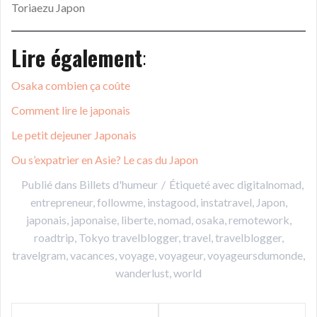
Toriaezu Japon
Lire également
:
Osaka combien ça coûte
Comment lire le japonais
Le petit dejeuner Japonais
Ou s’expatrier en Asie? Le cas du Japon
Publié dans
Billets d'humeur
Étiqueté avec
digitalnomad
,
entrepreneur
,
followme
,
instagood
,
instatravel
,
Japon
,
japonais
,
japonaise
,
liberte
,
nomad
,
osaka
,
remotework
,
roadtrip
,
Tokyo travelblogger
,
travel
,
travelblogger
,
travelgram
,
vacances
,
voyage
,
voyageur
,
voyageursdumonde
,
wanderlust
,
world
Navigation