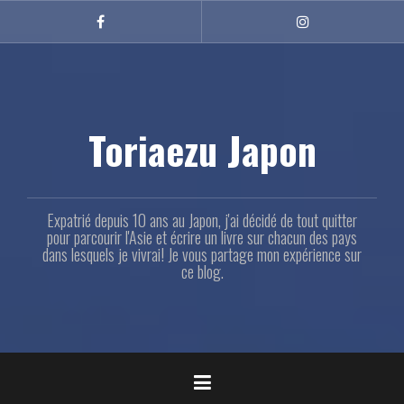
Aller
au
Facebook
Instagram
contenu
principal
Toriaezu Japon
Expatrié depuis 10 ans au Japon, j'ai décidé de tout quitter
pour parcourir l'Asie et écrire un livre sur chacun des pays
dans lesquels je vivrai! Je vous partage mon expérience sur
ce blog.