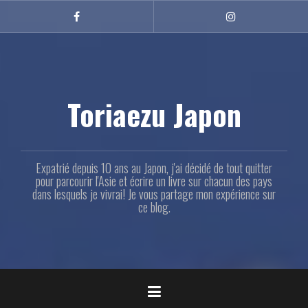
Aller
au
Facebook
Instagram
contenu
principal
Toriaezu Japon
Expatrié depuis 10 ans au Japon, j'ai décidé de tout quitter
pour parcourir l'Asie et écrire un livre sur chacun des pays
dans lesquels je vivrai! Je vous partage mon expérience sur
ce blog.