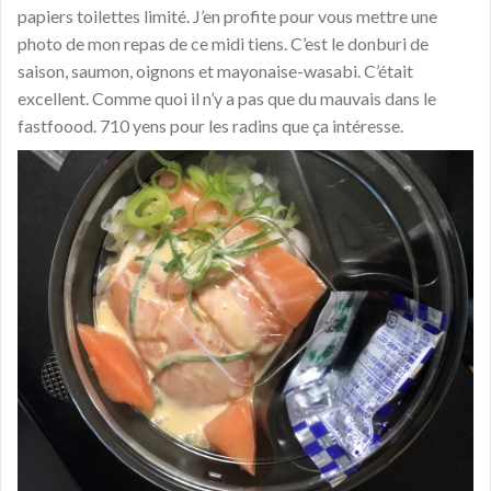
papiers toilettes limité. J’en profite pour vous mettre une
photo de mon repas de ce midi tiens. C’est le donburi de
saison, saumon, oignons et mayonaise-wasabi. C’était
excellent. Comme quoi il n’y a pas que du mauvais dans le
fastfoood. 710 yens pour les radins que ça intéresse.