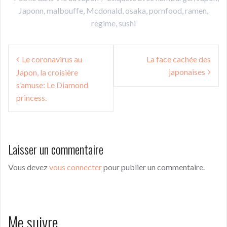
Japonn
,
malbouffe
,
Mcdonald
,
osaka
,
pornfood
,
ramen
,
regime
,
sushi
Navigation
Le coronavirus au
La face cachée des
de
japonaises
Japon, la croisière
l’article
s’amuse: Le Diamond
princess.
Laisser un commentaire
Vous devez
vous connecter
pour publier un commentaire.
Me suivre